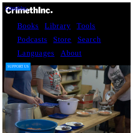
CrimethInc.
Books
Library
Tools
Podcasts
Store
Search
Languages
About
SUPPORT US