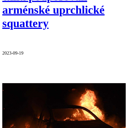
arménské uprchlické
squattery
2023-09-19