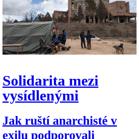
Solidarita mezi
vysídlenými
Jak ruští anarchisté v
exilu podporovali