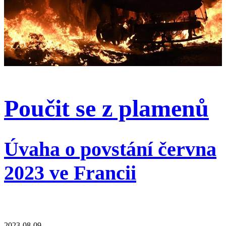
Poučit se z plamenů
Úvaha o povstání června
2023 ve Francii
2023-08-09