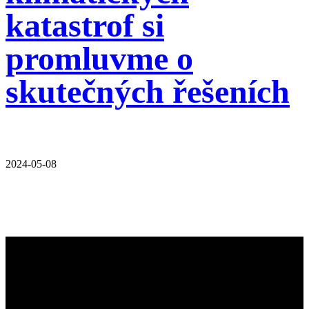
katastrof si
promluvme o
skutečných řešeních
2024-05-08