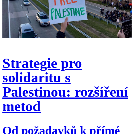
Strategie pro
solidaritu s
Palestinou: rozšíření
metod
Od požadavků k přímé