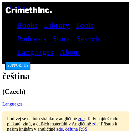
CrimethInc.
Books
Library
Tools
Podcasts
Store
Search
Languages
About
SUPPORT US
čeština
(Czech)
Languages
Podívej se na tuto stránku v angličtině
zde
.
Tady najdeš řadu
plakátů, zinů, a dalších materiálů v Angličtině
zde
.
Přístup k
našim knihám v angličtině
zde
.
čeština RSS