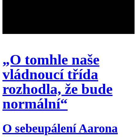
„O tomhle naše
vládnoucí třída
rozhodla, že bude
normální“
O sebeupálení Aarona