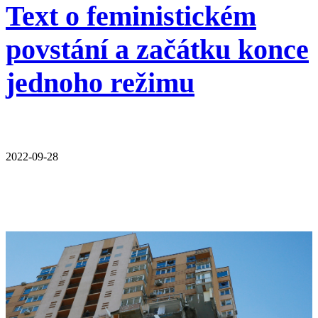
Text o feministickém
povstání a začátku konce
jednoho režimu
2022-09-28