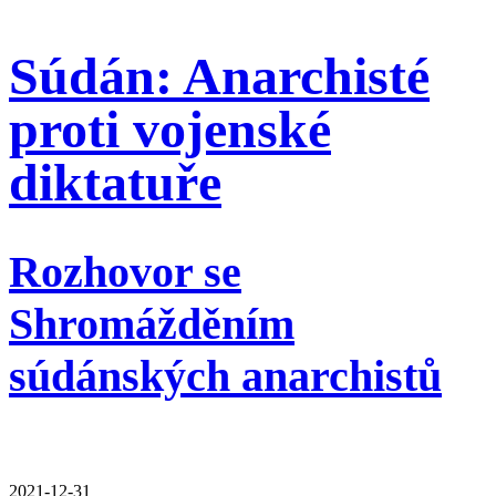
Súdán: Anarchisté
proti vojenské
diktatuře
Rozhovor se
Shromážděním
súdánských anarchistů
2021-12-31