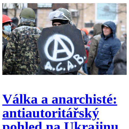
Válka a anarchisté:
antiautoritářský
pohled na Ukrajinu