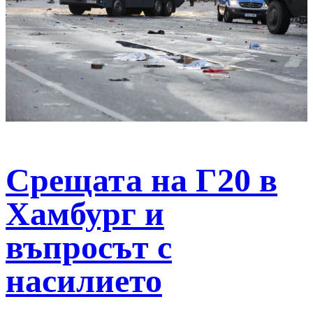
Срещата на Г20 в
Хамбург и
въпросът с
насилието