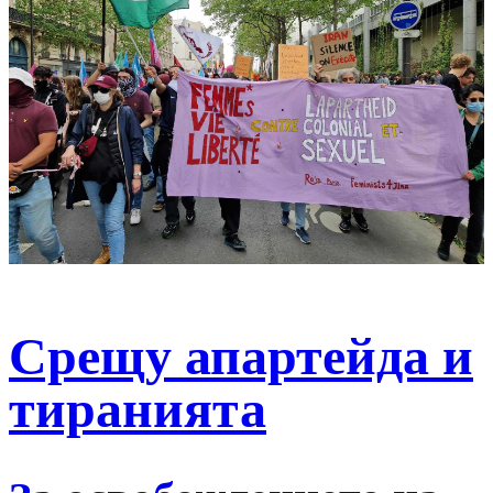
Срещу апартейда и
тиранията