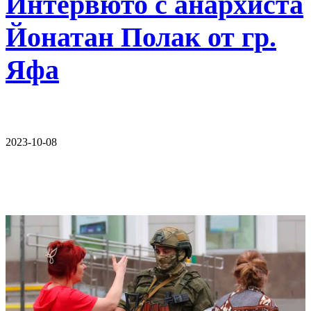
Интервюто с анархиста
Йонатан Полак от гр.
Яфа
2023-10-08