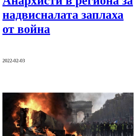
Анархисти в региона за
надвисналата заплаха
от война
2022-02-03