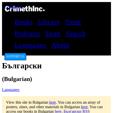
CrimethInc.
Books
Library
Tools
Podcasts
Store
Search
Languages
About
SUPPORT US
Български
(Bulgarian)
Languages
View this site in Bulgarian
here
.
You can access an array of
posters, zines, and other materials in Bulgarian
here
.
You can
access our books in Bulgarian
here
.
Български RSS