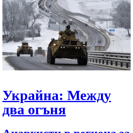
Украйна: Между
два огъня