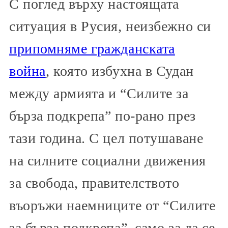
С поглед върху настоящата
ситуация в Русия, неизбежно си
припомняме гражданската
война
, която избухна в Судан
между армията и “Силите за
бърза подкрепа” по-рано през
тази година. С цел потушаване
на силните социални движения
за свобода, правителството
въоръжи наемниците от “Силите
за бърза подкрепа”, само за да се