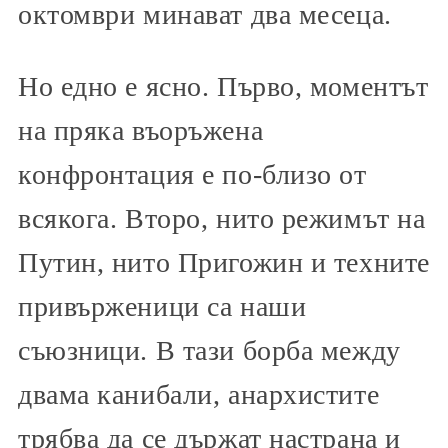
октомври минават два месеца.
Но едно е ясно. Първо, моментът
на пряка въоръжена
конфронтация е по-близо от
всякога. Второ, нито режимът на
Путин, нито Пригожин и техните
привърженици са наши
съюзници. В тази борба между
двама канибали, анархистите
трябва да се държат настрана и