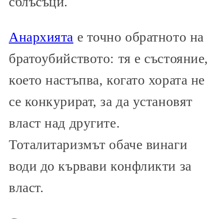
сблъсъци.
Анархията
е точно обратното на
братоубийството: тя е състояние,
което настъпва, когато хората не
се конкурират, за да установят
власт над другите.
Тоталитаризмът обаче винаги
води до кървави конфликти за
власт.