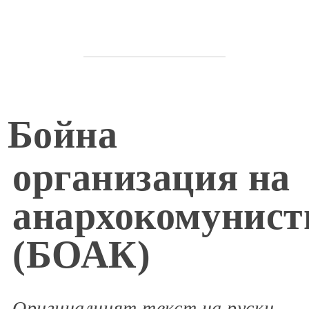
Бойна
организация на
анархокомунист
(БОАК)
Оригиналният текст на руски