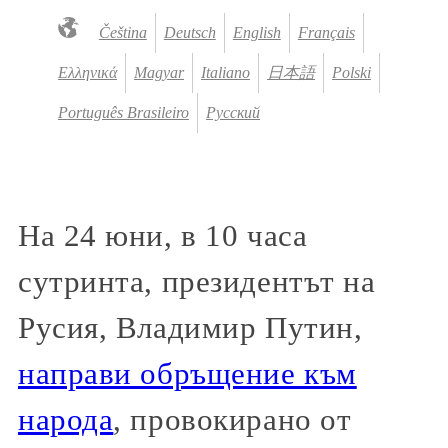
Čeština
Deutsch
English
Français
Ελληνικά
Magyar
Italiano
日本語
Polski
Português Brasileiro
Русский
На 24 юни, в 10 часа
сутринта, президентът на
Русия, Владимир Путин,
направи обръщение към
народа
, провокирано от