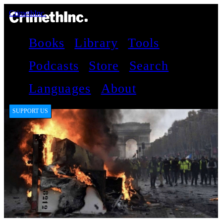
CrimethInc.
Books
Library
Tools
Podcasts
Store
Search
Languages
About
SUPPORT US