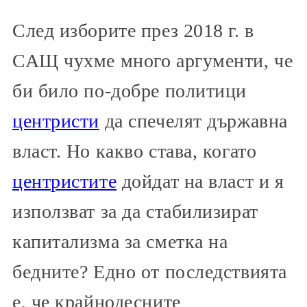
След изборите през 2018 г. в
САЩ чухме много аргументи, че
би било по-добре политици
центристи
да спечелят държавна
власт. Но какво става, когато
центристите
дойдат на власт и я
използват за да стабилизират
капитализма за сметка на
бедните? Едно от последствията
е, че крайнодесните