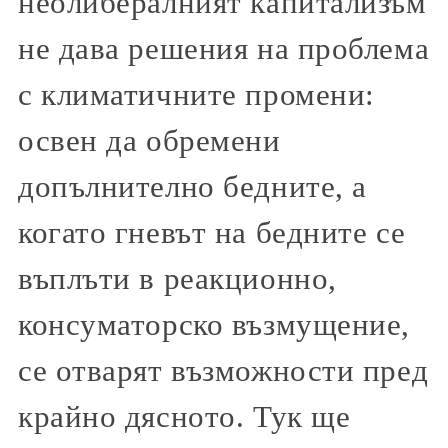
неолибералният капитализъм
не дава решения на проблема
с климатичните промени:
освен да обремени
допълнително бедните, а
когато гневът на бедните се
въплъти в реакционно,
консуматорско възмущение,
се отварят възможности пред
крайно дясното. Тук ще