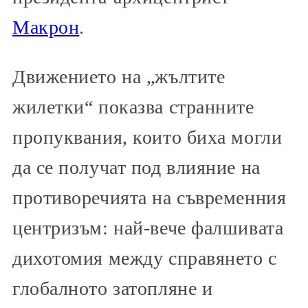
Макрон
.
Движението на „жълтите
жилетки“ показва странните
пропуквания, които биха могли
да се получат под влияние на
противоречията на съвременния
центризъм: най-вече фалшивата
дихотомия между справянето с
глобалното затопляне и