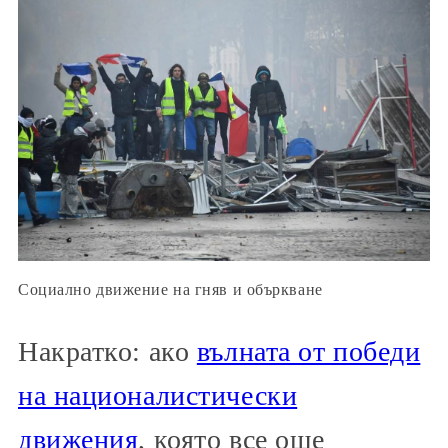
Социално движение на гняв и объркване
Накратко: ако
вълната от победи
на националистически
движения
, която все още