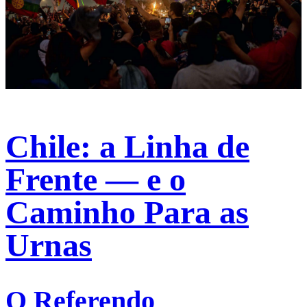
Chile: a Linha de
Frente — e o
Caminho Para as
Urnas
O Referendo