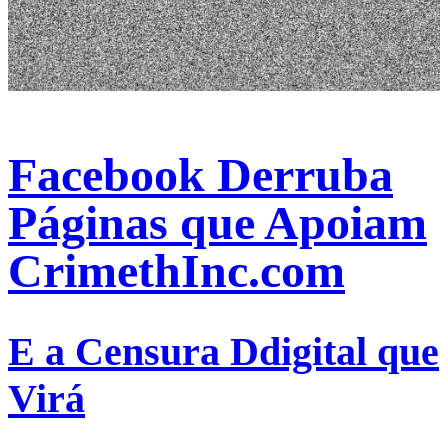
Facebook Derruba
Páginas que Apoiam
CrimethInc.com
E a Censura Ddigital que
Virá