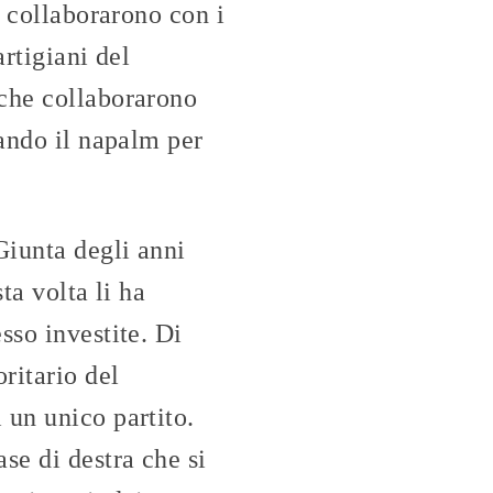
e collaborarono con i
rtigiani del
 che collaborarono
zando il napalm per
Giunta degli anni
ta volta li ha
sso investite. Di
ritario del
 un unico partito.
se di destra che si