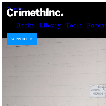
CrimethInc.
Books
Library
Tools
Podca
SUPPORT US