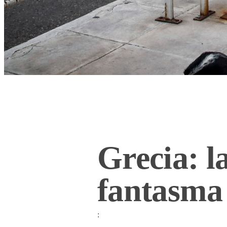
Grecia: l
fantasma 
: