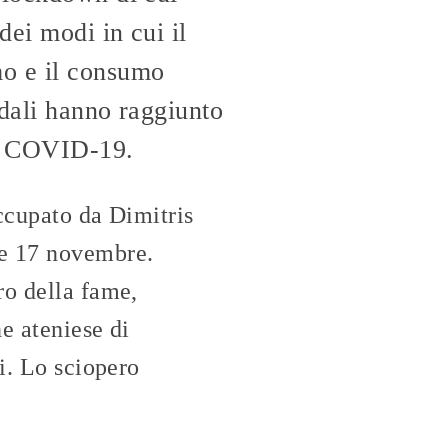
ei modi in cui il
mo e il consumo
edali hanno raggiunto
 di COVID-19.
ccupato da Dimitris
ne 17 novembre.
ro della fame,
ne ateniese di
i. Lo sciopero