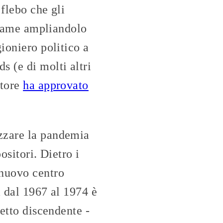
flebo che gli
a fame ampliandolo
ioniero politico a
 (e di molti altri
atore
ha approvato
izzare la pandemia
ositori. Dietro i
 nuovo centro
a dal 1967 al 1974 è
retto discendente -