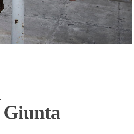
l
a Giunta