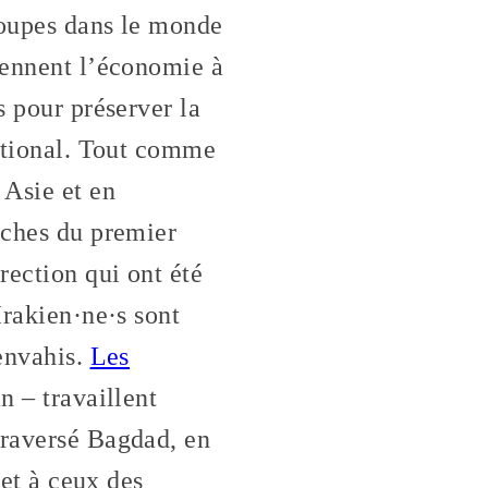
roupes dans le monde
tiennent l’économie à
s pour préserver la
national. Tout comme
 Asie et en
iches du premier
rection qui ont été
Irakien·ne·s sont
 envahis.
Les
n – travaillent
traversé Bagdad, en
 et à ceux des