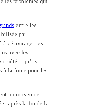
e les problèmes qui
grands
entre les
abilisée par
é à décourager les
uns avec les
société – qu’ils
s à la force pour les
ement un moyen de
es après la fin de la