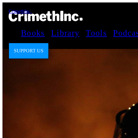
CrimethInc.
Books
Library
Tools
Podca
SUPPORT US