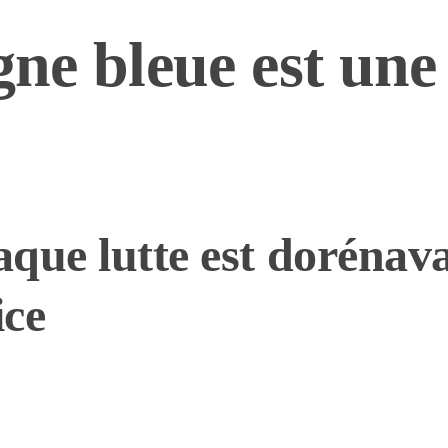
igne bleue est un
que lutte est dorénava
ice