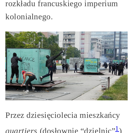
rozkładu francuskiego imperium
kolonialnego.
Przez dziesięciolecia mieszkańcy
1
quartiers
(dosłownie “dzielnic”
)