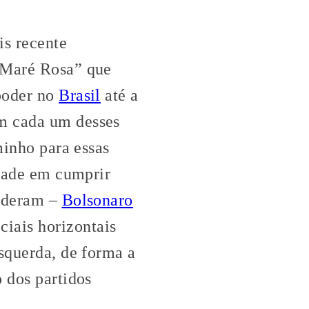
is recente
 “Maré Rosa” que
 poder no
Brasil
até a
m cada um desses
minho para essas
ldade em cumprir
cederam –
Bolsonaro
iais horizontais
esquerda, de forma a
o dos partidos