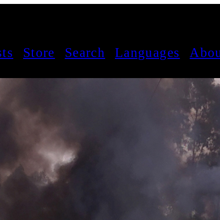
sts
Store
Search
Languages
Abou