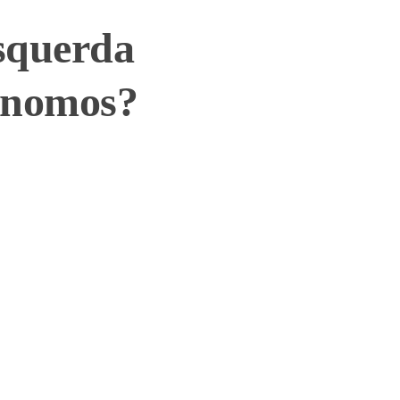
Esquerda
tônomos?