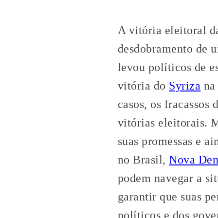
A vitória eleitoral 
desdobramento de um
levou políticos de 
vitória do
Syriza
na 
casos, os fracassos 
vitórias eleitorais.
suas promessas e ai
no Brasil,
Nova Dem
podem navegar a situ
garantir que suas pe
políticos e dos gove