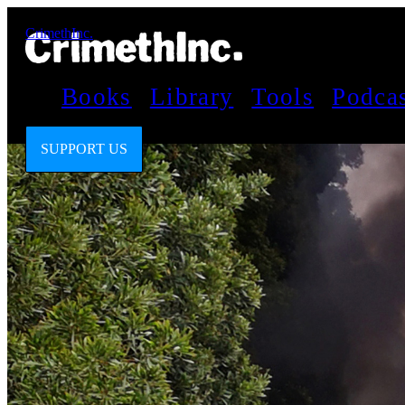
CrimethInc.
Books
Library
Tools
Podca
SUPPORT US