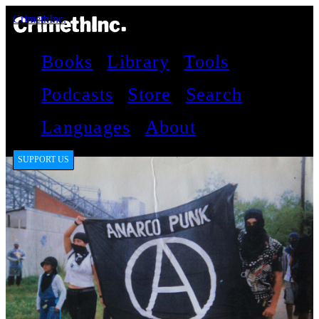
CrimethInc.
Books
Library
Tools
Podcasts
Store
Search
Languages
About
SUPPORT US