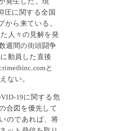
が発生した。現
抑圧に関する全国
プから来ている。
した人々の見解を発
数週間の街頭闘争
に動員した直後
hinc.comと
はいえない。
VID-19に関する危
権の合図を優先して
いのであれば、将
ネット発信を取り