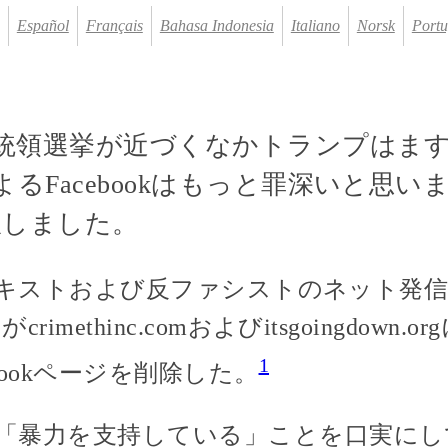
Español
Français
Bahasa Indonesia
Italiano
Norsk
Portu
大統領選挙が近づくなかトランプはま
るFacebookはもっと罪深いと思い
事を訳しました。
、アナキストおよび反ファシストのネット発
imethinc.comおよびitsgoingdown
1
ebookページを削除した。
「暴力を支持している」ことを口実にし