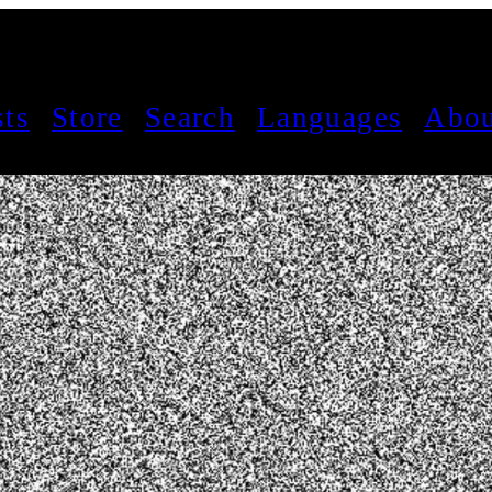
sts
Store
Search
Languages
Abou