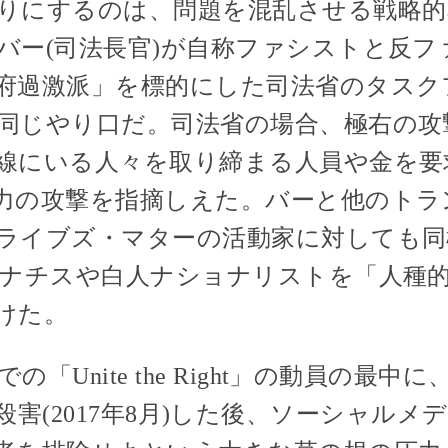
りにするのは、問題を混乱させる戦略的
バー(司法長官)が自称ファシストと反フ
府過激派」を標的にした司法省のタスク
同じやり口だ。司法省の場合、極右の攻
線にいる人々を取り締まる人員や金を要
力の攻撃を指摘しえた。バーと他のトラ
ライブズ・マターの活動家に対しても同
オナチスや白人ナショナリストを「人種
けた。
「Unite the Right」の動員の最
eyerを殺害(2017年8月)した後、ソーシャ