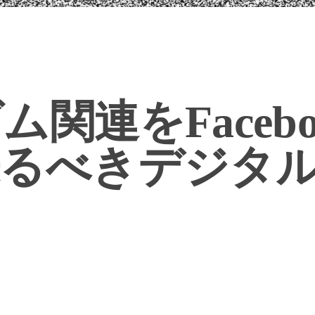
関連をFaceb
来るべきデジタ