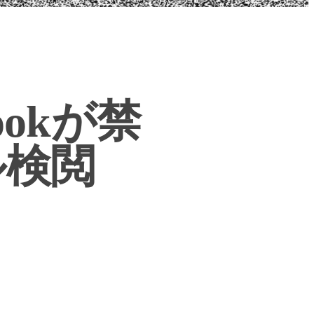
ookが禁
ル検閲