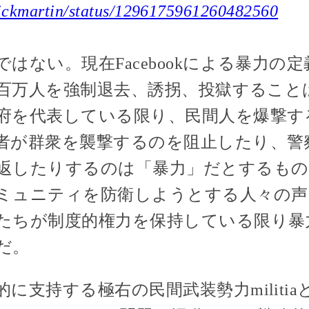
/nickmartin/status/1296175961260482560
はない。現在Facebookによる暴力の
し数百万人を強制退去、誘拐、投獄するこ
府を代表している限り、民間人を爆撃す
者が群衆を襲撃するのを阻止したり、警
返したりするのは「暴力」だとするもの
ミュニティを防衛しようとする人々の声
たちが制度的権力を保持している限り暴
だ。
に支持する極右の民間武装勢力militi