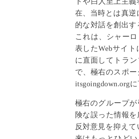
トや白人至上主義
在、当時とは真逆
的な対話を創出す
これは、シャーロ
表したWebサイ
に直面してトラン
で、極右のスポークス
itsgoingdo
極右のグループが引き
険な誤った情報を広
反対意見を抑えて
来はもっとひどい