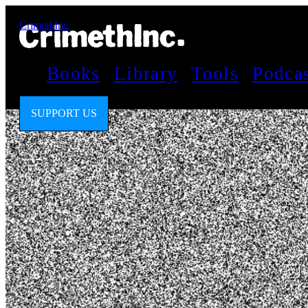
CrimethInc.
Books
Library
Tools
Podca
SUPPORT US