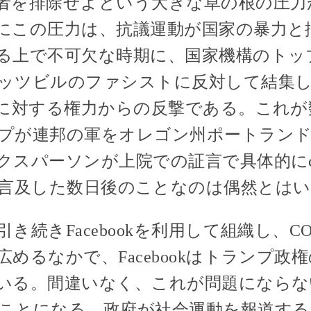
者を排除せよという大きな草の根の圧力
にこの圧力は、抗議運動が国家の暴力と
る上で不可欠な時期に、国家機構のトッ
ッツビルのファシストに反対して結集
トに対する権力からの反撃である。これが
プが連邦の軍をオレゴン州ポートランド
パーソンが上院での証言で具体的にcrimet
wn.orgに言及した数日後のことなのは偶然と
続きFacebookを利用して組織し、CO
めるなかで、Facebookはトランプ政
いる。間違いなく、これが問題にならな
ことになる。政府が社会運動を報道する