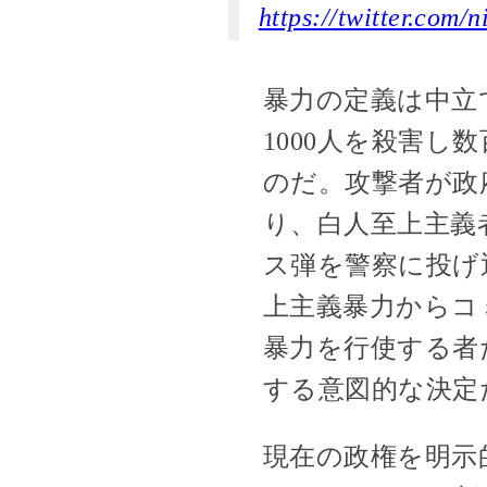
https://twitter.com
暴力の定義は中立で
1000人を殺害
のだ。攻撃者が政
り、白人至上主義
ス弾を警察に投げ
上主義暴力からコ
暴力を行使する者
する意図的な決定
現在の政権を明示的