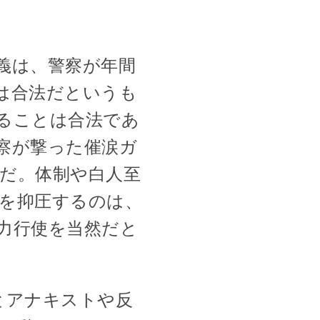
定義は、警察が年間
とは合法だというも
ることは合法であ
察が撃った催涙ガ
だ。体制や白人至
を抑圧するのは、
力行使を当然だと
aとアナキストや反