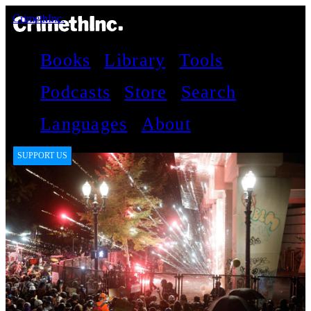
CrimethInc.
Books
Library
Tools
Podcasts
Store
Search
Languages
About
SUPPORT US