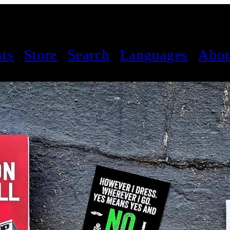
sts
Store
Search
Languages
Abou