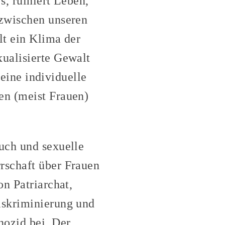
s, ruiniert Leben,
 zwischen unseren
lt ein Klima der
xualisierte Gewalt
 eine individuelle
en (meist Frauen)
uch und sexuelle
rschaft über Frauen
on Patriarchat,
iskriminierung und
nozid bei. Der