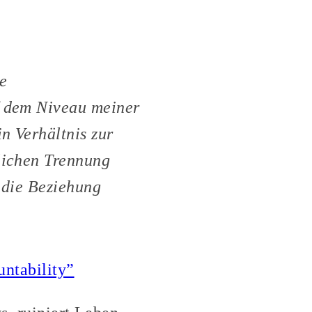
e
f dem Niveau meiner
in Verhältnis zur
klichen Trennung
t die Beziehung
untability”