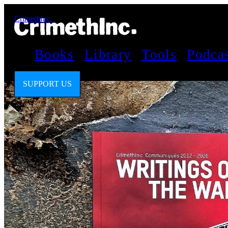
CrimethInc.
Books
Library
Tools
Podca
SUPPORT US