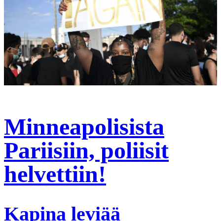
Minneapolisista
Pariisiin, poliisit
helvettiin!
Kapina leviää