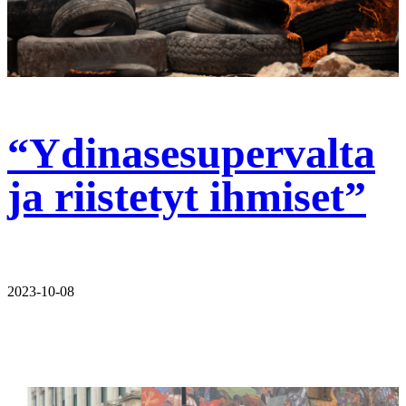
“Ydinasesupervalta
ja riistetyt ihmiset”
2023-10-08