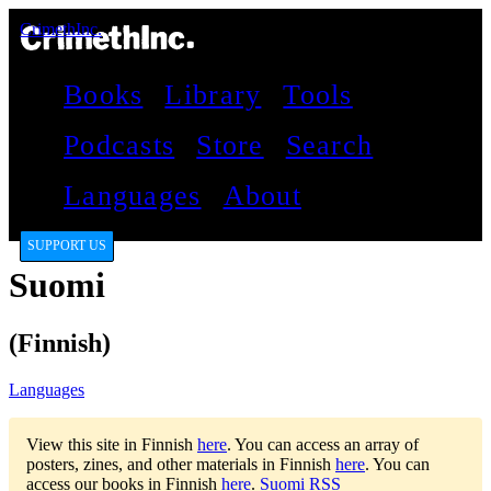
CrimethInc.
Books
Library
Tools
Podcasts
Store
Search
Languages
About
SUPPORT US
Suomi
(Finnish)
Languages
View this site in Finnish
here
.
You can access an array of
posters, zines, and other materials in Finnish
here
.
You can
access our books in Finnish
here
.
Suomi RSS