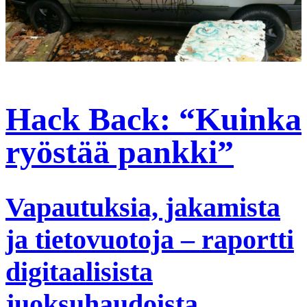
Hack Back: “Kuinka
ryöstää pankki”
Vapautuksia, jakamista
ja tietovuotoja – raportti
digitaalisista
juoksuhaudoista