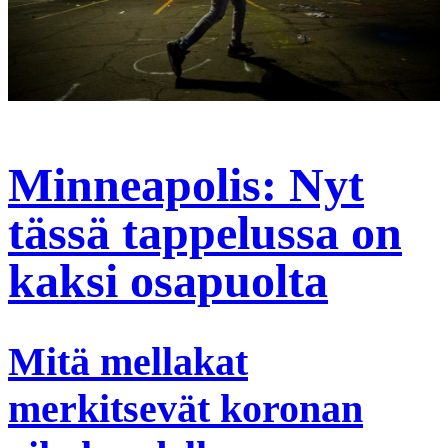
Minneapolis: Nyt
tässä tappelussa on
kaksi osapuolta
Mitä mellakat
merkitsevät koronan