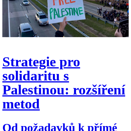
Strategie pro
solidaritu s
Palestinou: rozšíření
metod
Od požadavků k přímé