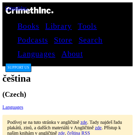
CrimethInc.
Books
Library
Tools
Podcasts
Store
Search
Languages
About
SUPPORT US
čeština
(Czech)
Languages
Podívej se na tuto stránku v angličtině
zde
.
Tady najdeš řadu
plakátů, zinů, a dalších materiálů v Angličtině
zde
.
Přístup k
našim knihám v angličtině
zde
.
čeština RSS