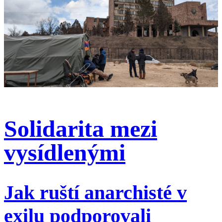
Solidarita mezi
vysídlenými
Jak ruští anarchisté v
exilu podporovali