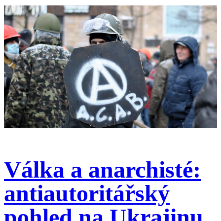
Válka a anarchisté:
antiautoritářský
pohled na Ukrajinu