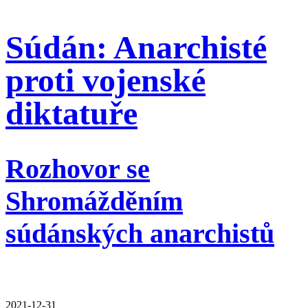
Súdán: Anarchisté
proti vojenské
diktatuře
Rozhovor se
Shromážděním
súdánských anarchistů
2021-12-31