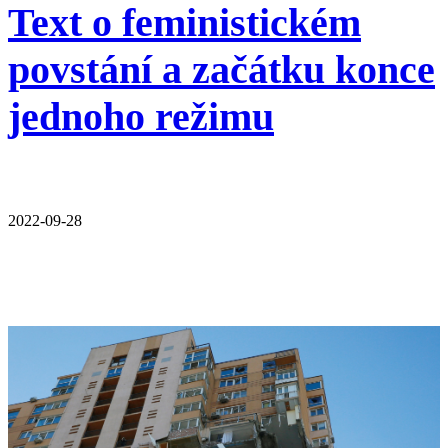
Text o feministickém
povstání a začátku konce
jednoho režimu
2022-09-28