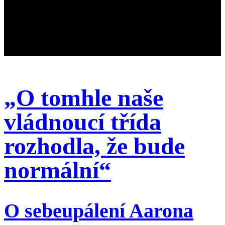
„O tomhle naše
vládnoucí třída
rozhodla, že bude
normální“
O sebeupálení Aarona