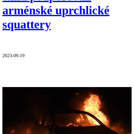
arménské uprchlické
squattery
2023-09-19