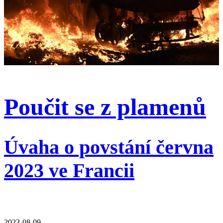
Poučit se z plamenů
Úvaha o povstání června
2023 ve Francii
2023-08-09