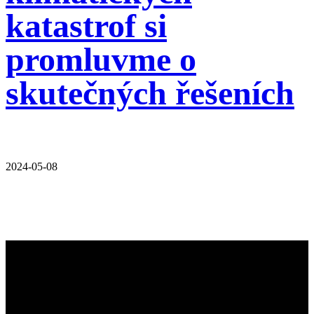
katastrof si
promluvme o
skutečných řešeních
2024-05-08