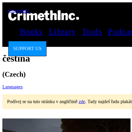
CrimethInc.
Books
Library
Tools
Podca
SUPPORT US
čeština
(Czech)
Languages
Podívej se na tuto stránku v angličtině
zde
.
Tady najdeš řadu plakát