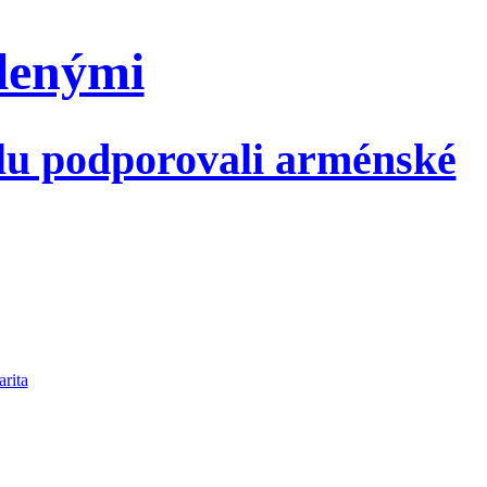
dlenými
xilu podporovali arménské
arita