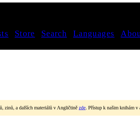
sts
Store
Search
Languages
Abou
ů, zinů, a dalších materiálů v Angličtině
zde
.
Přístup k našim knihám v 