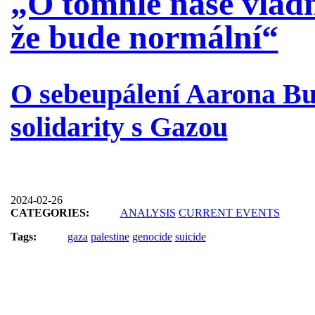
„O tomhle naše vládn
že bude normální“
O sebeupálení Aarona Bu
solidarity s Gazou
2024-02-26
CATEGORIES:
ANALYSIS
CURRENT EVENTS
Tags:
gaza
palestine
genocide
suicide