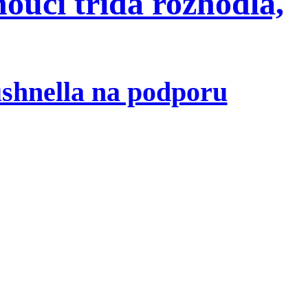
oucí třída rozhodla,
shnella na podporu