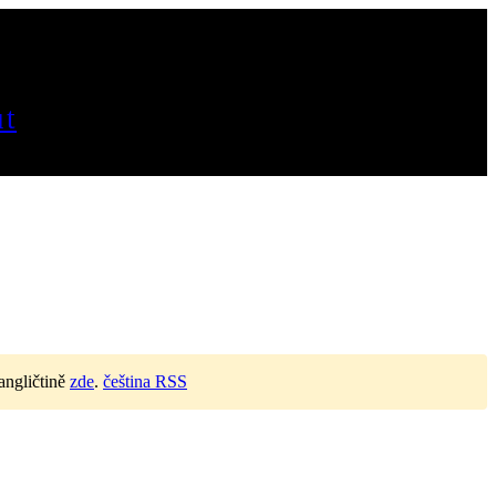
t
angličtině
zde
.
čeština RSS