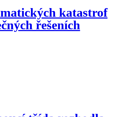
imatických katastrof
ečných řešeních