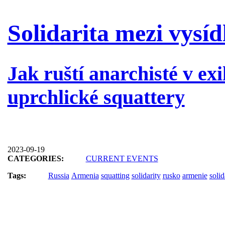
Solidarita mezi vysí
Jak ruští anarchisté v e
uprchlické squattery
2023-09-19
CATEGORIES:
CURRENT EVENTS
Tags:
Russia
Armenia
squatting
solidarity
rusko
armenie
solid