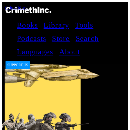
CrimethInc.
Books
Library
Tools
Podcasts
Store
Search
Languages
About
SUPPORT US