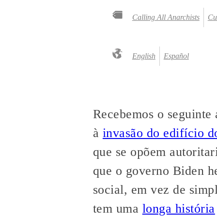
Calling All Anarchists
Cu
English
Español
Recebemos o seguinte a
à
invasão do edifício 
que se opõem autoritar
que o governo Biden h
social, em vez de simpl
tem uma
longa história