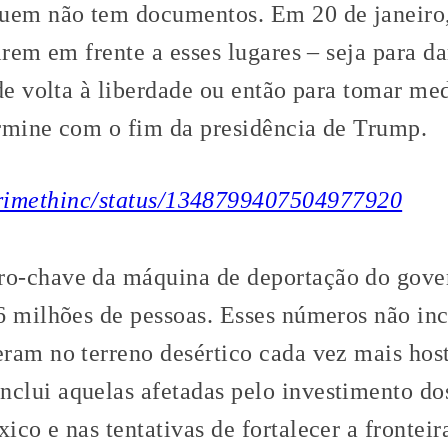
quem não tem documentos. Em 20 de janeiro
irem em frente a esses lugares – seja para da
de volta à liberdade ou então para tomar med
rmine com o fim da presidência de Trump.
/crimethinc/status/1348799407504977920
o-chave da máquina de deportação do gov
6 milhões de pessoas. Esses números não in
ram no terreno desértico cada vez mais hosti
clui aquelas afetadas pelo investimento d
co e nas tentativas de fortalecer a fronteir