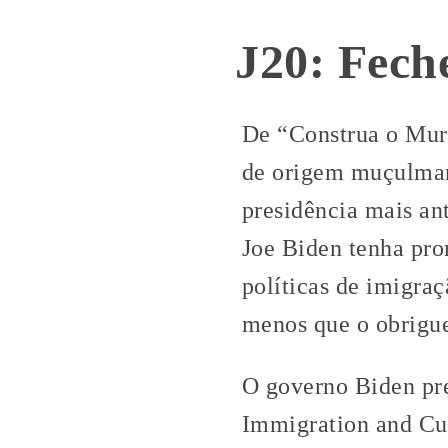
J20: Fec
De “Construa o Muro
de origem muçulman
presidência mais an
Joe Biden tenha pro
políticas de imigra
menos que o obrigue
O governo Biden pre
Immigration and Cu