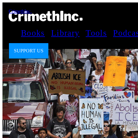
CrimethInc.
Books
Library
Tools
Podca
SUPPORT US