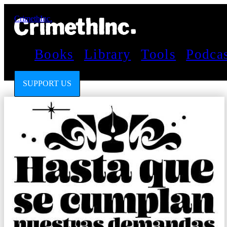
CrimethInc.
Books
Library
Tools
Podca
SUPPORT US