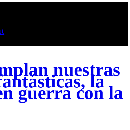
t
umplan nuestras
ntásticas, la
en guerra con la