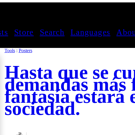
sts
Store
Search
Languages
Abou
Tools
:
Posters
Hasta que se c
demandas más fa
fantasía estará 
sociedad.