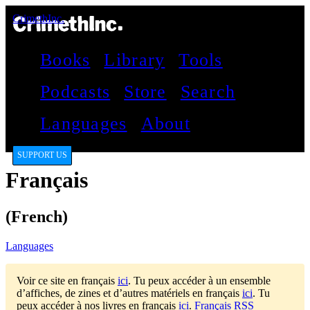
CrimethInc.
Books
Library
Tools
Podcasts
Store
Search
Languages
About
SUPPORT US
Français
(French)
Languages
Voir ce site en français
ici
.
Tu peux accéder à un ensemble
d’affiches, de zines et d’autres matériels en français
ici
.
Tu
peux accéder à nos livres en français
ici
.
Français RSS