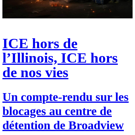
ICE hors de
l’Illinois, ICE hors
de nos vies
Un compte-rendu sur les
blocages au centre de
détention de Broadview