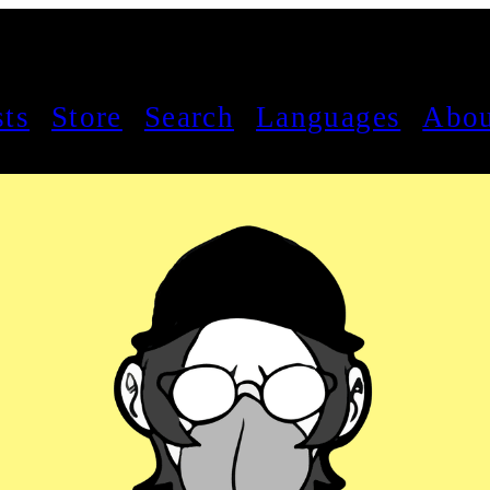
sts
Store
Search
Languages
Abou