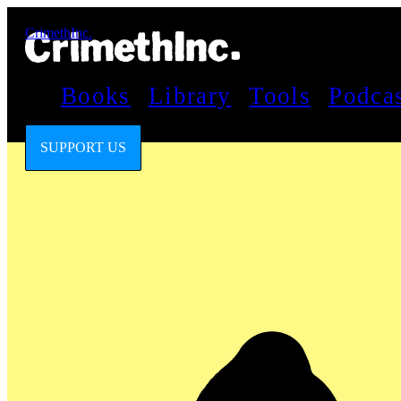
CrimethInc.
Books
Library
Tools
Podca
SUPPORT US