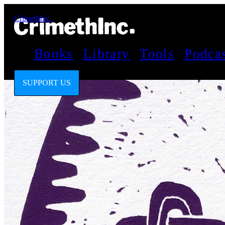
CrimethInc.
Books
Library
Tools
Podca
SUPPORT US