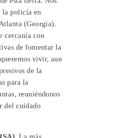
de esta tierra. Nos
 la policía en
Atlanta (Georgia).
e cercanía con
tivas de fomentar la
queremos vivir, aun
presivos de la
s para la
untas, reuniéndonos
ar del cuidado
(RSA)
. La más