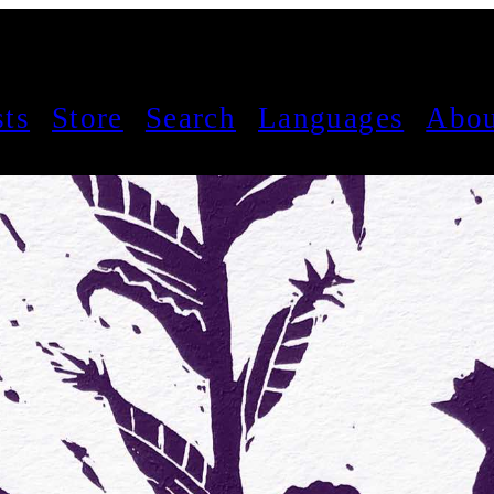
sts
Store
Search
Languages
Abou