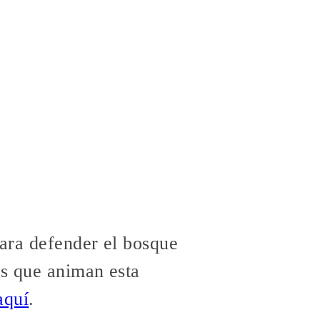
para defender el bosque
es que animan esta
aquí
.