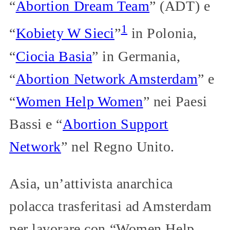
“
Abortion Dream Team
” (ADT) e
1
“
Kobiety W Sieci
”
in Polonia,
“
Ciocia Basia
” in Germania,
“
Abortion Network Amsterdam
” e
“
Women Help Women
” nei Paesi
Bassi e “
Abortion Support
Network
” nel Regno Unito.
Asia, un’attivista anarchica
polacca trasferitasi ad Amsterdam
per lavorare con “Women Help