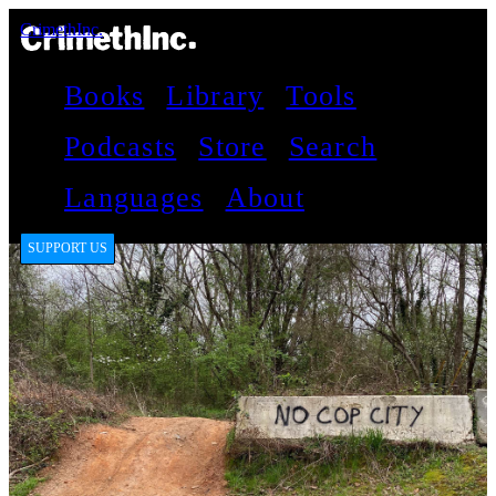
CrimethInc.
Books
Library
Tools
Podcasts
Store
Search
Languages
About
SUPPORT US