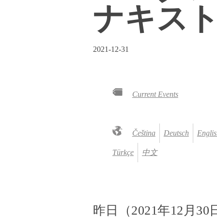
ナキス
2021-12-31
Current Events
Čeština
Deutsch
Englis
Türkçe
中文
昨日（2021年12月