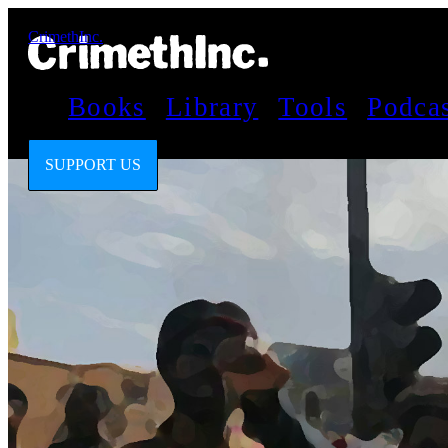
CrimethInc.
Books
Library
Tools
Podca
SUPPORT US