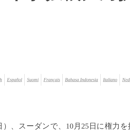
ト
h
Español
Suomi
Français
Bahasa Indonesia
Italiano
Ned
30日）、スーダンで、10月25日に権