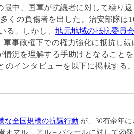
の最中、国軍が抗議者に対して繰り返
多くの負傷者を出した。治安部隊は10
いる。しかし、
地元地域の抵抗委員
、軍事政権下での権力強化に抵抗し続
が情況を理解する手助けとなることを
とのインタビューを以下に掲載する
模な全国規模の抗議行動
が、30有余年
者オマル゠アル－バシールに対して勃発