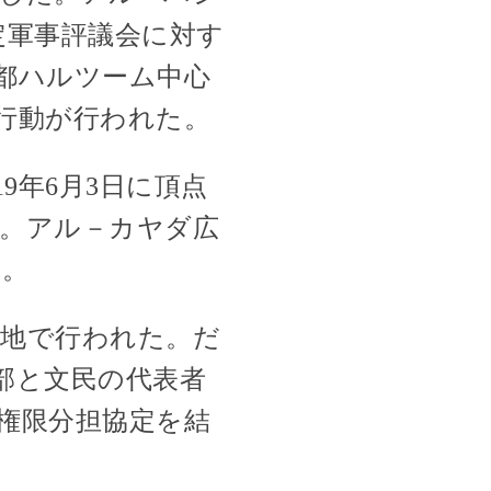
定軍事評議会に対す
都ハルツーム中心
議行動が行われた。
9年6月3日に頂点
。アル－カヤダ広
た。
各地で行われた。だ
部と文民の代表者
権限分担協定を結
。