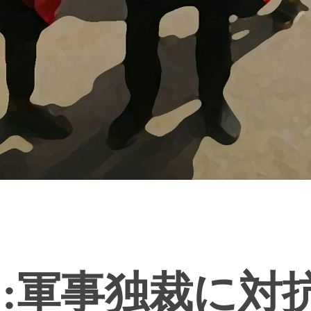
:軍事独裁に対