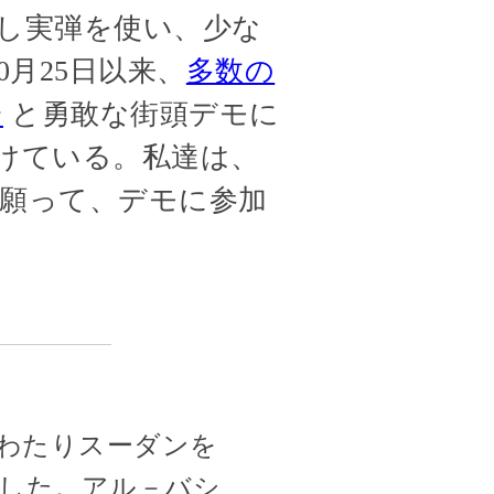
し実弾を使い、少な
月25日以来、
多数の
会
と勇敢な街頭デモに
けている。私達は、
願って、デモに参加
。
にわたりスーダンを
した。アル－バシ