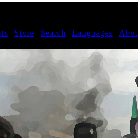
sts
Store
Search
Languages
Abou