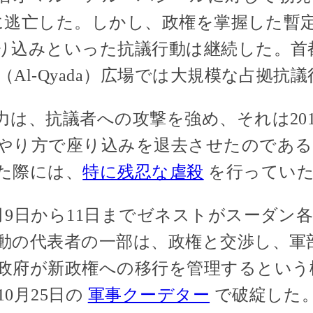
4月に逃亡した。しかし、政権を掌握した暫
り込みといった抗議行動は継続した。首
Al-Qyada）広場では大規模な占拠抗
は、抗議者への攻撃を強め、それは201
やり方で座り込みを退去させたのである
た際には、
特に残忍な虐殺
を行ってい
月9日から11日までゼネストがスーダン
動の代表者の一部は、政権と交渉し、軍
政府が新政権への移行を管理するという
0月25日の
軍事クーデター
で破綻した