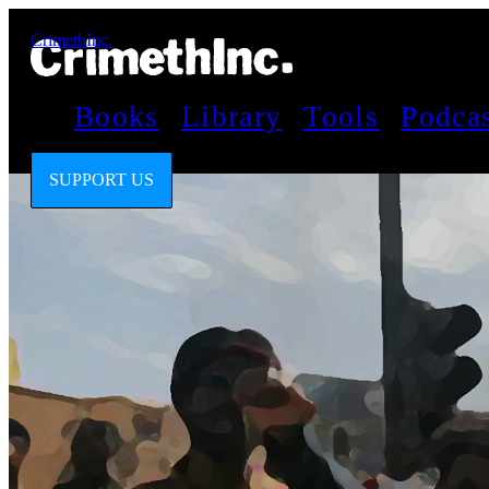
CrimethInc.
Books
Library
Tools
Podca
SUPPORT US