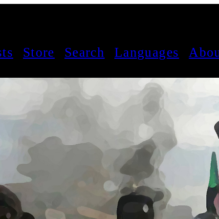
sts
Store
Search
Languages
Abou