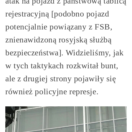
atak na pojazd z państwową tablicą
rejestracyjną [podobno pojazd
potencjalnie powiązany z FSB,
znienawidzoną rosyjską służbą
bezpieczeństwa]. Widzieliśmy, jak
w tych taktykach rozkwitał bunt,
ale z drugiej strony pojawiły się
również policyjne represje.