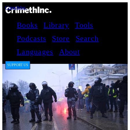
CrimethInc.
Books
Library
Tools
Podcasts
Store
Search
Languages
About
SUPPORT US