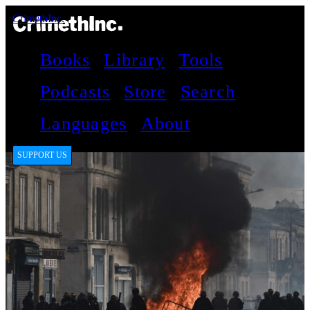
CrimethInc.
Books
Library
Tools
Podcasts
Store
Search
Languages
About
SUPPORT US