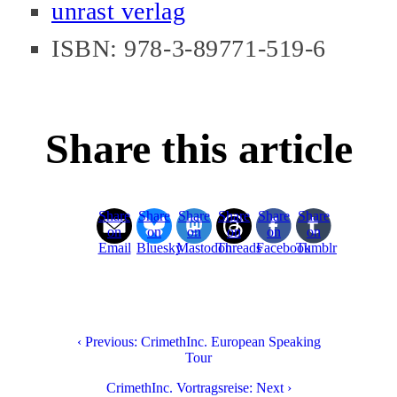
unrast verlag
ISBN: 978-3-89771-519-6
Share this article
Share
Share
Share
Share
Share
Share
on
on
on
on
on
on
Email
Bluesky
Mastodon
Threads
Facebook
Tumblr
‹ Previous: CrimethInc. European Speaking
Tour
CrimethInc. Vortragsreise: Next ›