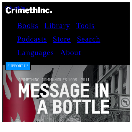
CrimethInc.
Books
Library
Tools
Podcasts
Store
Search
Languages
About
SUPPORT US