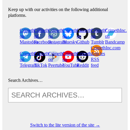
Keep up with our activities on the following additional
platforms.
CrimethInc.
Crimethinc.
Crimethinc.
Crimethinc.
CrimethInc.
CrimethInc.
CrimethInc.
on
on
on
on
on
on
on
Mastodon
Facebook
Instagram
Bluesky
Github
Tumblr
Bandcamp
CrimethInc.com
CrimethInc.
Crimethinc.
CrimethInc.
CrimethInc.
CrimethInc.
Articles
on
on
on
on
on
RSS
Telegram
TikTok
Peertube
YouTube
Reddit
feed
Search Archives…
Switch to the lite version of the site →