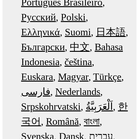
Português Brasileiro
Русский
Polski
Ελληνικά
Suomi
日本語
Български
中文
Bahasa
Indonesia
čeština
Euskara
Magyar
Türkçe
فارسی
Nederlands
Srpskohrvatski
한
국어
Română
বাংলা
Svenska
Dansk
עִבְרִית