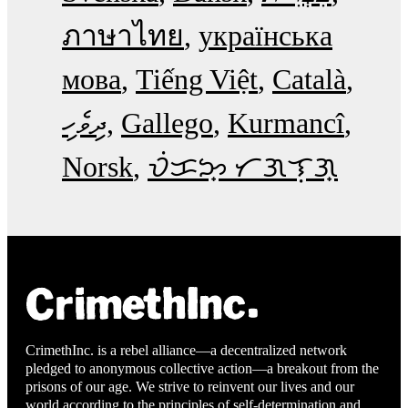
ภาษาไทย
українська
мова
Tiếng Việt
Català
ދިވެހި
Gallego
Kurmancî
Norsk
ᜏᜒᜃᜅ᜔ ᜆᜄᜎᜓᜄ᜔
CrimethInc. is a rebel alliance—a decentralized network
pledged to anonymous collective action—a breakout from the
prisons of our age. We strive to reinvent our lives and our
world according to the principles of self-determination and