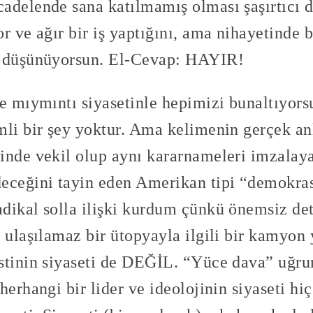
adelende sana katılmamış olması şaşırtıcı 
r ve ağır bir iş yaptığını, ama nihayetinde b
i düşünüyorsun. El-Cevap: HAYIR!
ve mıymıntı siyasetinle hepimizi bunaltıyor
mli bir şey yoktur. Ama kelimenin gerçek an
inde vekil olup aynı kararnameleri imzalaya
eceğini tayin eden Amerikan tipi “demokra
dikal solla ilişki kurdum çünkü önemsiz deta
e ulaşılamaz bir ütopyayla ilgili bir kamyo
stinin siyaseti de DEĞİL. “Yüce dava” uğru
herhangi bir lider ve ideolojinin siyaseti h