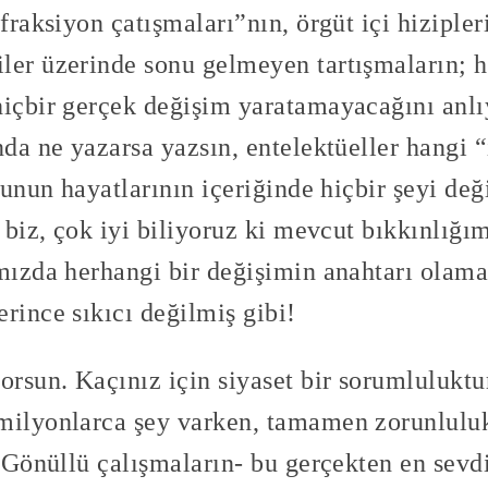
fraksiyon çatışmaları”nın, örgüt içi hizipler
ler üzerinde sonu gelmeyen tartışmaların; h
hiçbir gerçek değişim yaratamayacağını anlı
nda ne yazarsa yazsın, entelektüeller hangi 
 bunun hayatlarının içeriğinde hiçbir şeyi de
e biz, çok iyi biliyoruz ki mevcut bıkkınlığı
mızda herhangi bir değişimin anahtarı olama
rince sıkıcı değilmiş gibi!
orsun. Kaçınız için siyaset bir sorumlulukt
milyonlarca şey varken, tamamen zorunluluk 
r? Gönüllü çalışmaların- bu gerçekten en sev