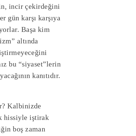
in, incir çekirdeğini
er gün karşı karşıya
yorlar. Başa kim
“izm” altında
ğiştirmeyeceğini
mız bu “siyaset”lerin
yacağının kanıtıdır.
ur? Kalbinizde
hissiyle iştirak
diğin boş zaman