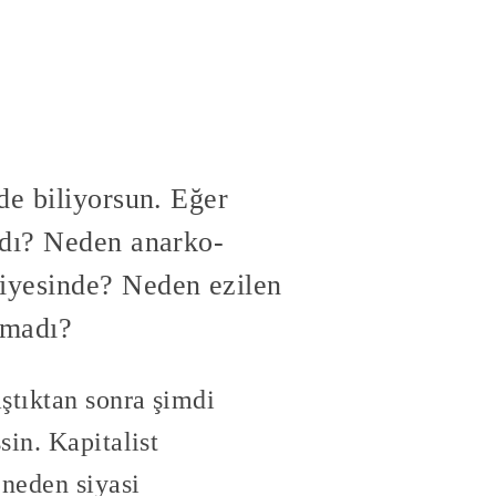
de biliyorsun. Eğer
ydı? Neden anarko-
viyesinde? Neden ezilen
lmadı?
ştıktan sonra şimdi
sin. Kapitalist
 neden siyasi