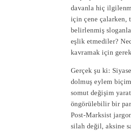
davanla hiç ilgilenm
için çene çalarken,
belirlenmiş sloganla
eşlik etmediler? Ne
kavramak için gerek
Gerçek şu ki: Siyase
dolmuş eylem biçimle
somut değişim yara
öngörülebilir bir pa
Post-Marksist jargon
silah değil, aksine 