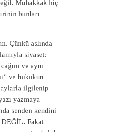
değil. Muhakkak hiç
irinin bunları
sun. Çünkü aslında
lamıyla siyaset:
cağını ve aynı
si” ve hukukun
ylarla ilgilenip
n yazı yazmaya
nda senden kendini
iç DEĞİL. Fakat