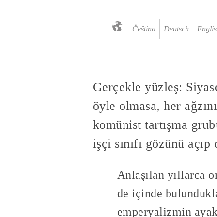
Čeština
Deutsch
Englis
Gerçekle yüzleş: Siyase
öyle olmasa, her ağzın
komünist tartışma grub
işçi sınıfı gözünü açı
Anlaşılan yıllarca 
de içinde bulundukla
emperyalizmin ayakla