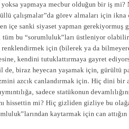
i yoksa yapmaya mecbur olduğun bir iş mi?
nüllü çalışmalar”da görev almaları için ikna
ten içe sanki siyaset yapman gerekiyormuş gi
tüm bu “sorumluluk”ları üstleniyor olabilir
renklendirmek için (bilerek ya da bilmeyere
sine, kendini tutuklattırmaya gayret ediyors
 de, biraz heyecan yaşamak için, gürültü pat
mini azcık canlandırmak için. Hiç dini bir 
mıymıntılığa, sadece statükonun devamlılığı
nı hissettin mi? Hiç gizliden gizliye bu olağ
umluluk”larından kaytarmak için can attığı