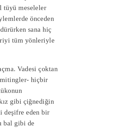
l tüyü meseleler
eylemlerde önceden
ldürürken sana hiç
riyi tüm yönleriyle
saçma. Vadesi çoktan
mitingler- hiçbir
atükonun
kız gibi çiğnediğin
i deşifre eden bir
 bal gibi de