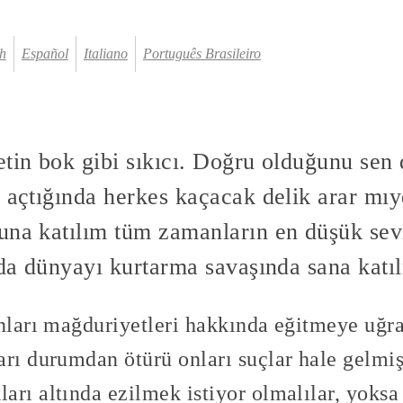
h
Español
Italiano
Português Brasileiro
tin bok gibi sıkıcı. Doğru olduğunu sen 
ı açtığında herkes kaçacak delik arar mı
una katılım tüm zamanların en düşük se
p da dünyayı kurtarma savaşında sana katı
onları mağduriyetleri hakkında eğitmeye uğra
rı durumdan ötürü onları suçlar hale gelmiş
rı altında ezilmek istiyor olmalılar, yoksa