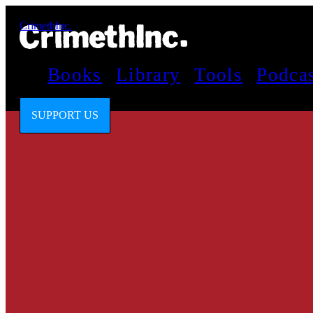
CrimethInc.
Books
Library
Tools
Podca
SUPPORT US