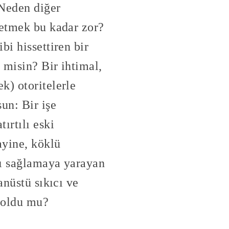
 Neden diğer
 etmek bu kadar zor?
bi hissettiren bir
 misin? Bir ihtimal,
k) otoritelerle
un: Bir işe
ırtılı eski
ayine, köklü
nı sağlamaya yarayan
anüstü sıkıcı ve
n oldu mu?