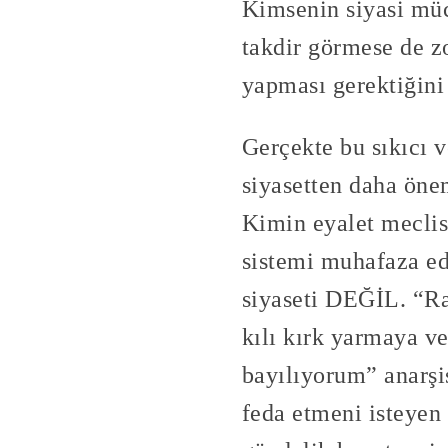
Kimsenin siyasi müc
takdir görmese de zo
yapması gerektiğin
Gerçekte bu sıkıcı 
siyasetten daha öne
Kimin eyalet meclis
sistemi muhafaza ed
siyaseti DEĞİL. “Ra
kılı kırk yarmaya v
bayılıyorum” anarşi
feda etmeni isteyen 