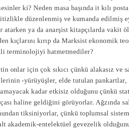
esinler ki? Neden masa başında it kılı posta
 titizlikle düzenlenmiş ve kumanda edilmiş 
r atarken ya da anarşist kitapçılarda vakit ö
den kıçlarını kırıp da Marksist ekonomik teo
li terminolojiyi hatmetmediler?
tin onlar için çok sıkıcı çünkü alakasız ve 
rinin -yürüyüşler, elde tutulan pankartlar, 
tamayacak kadar etkisiz olduğunu çünkü st
rçası haline geldiğini görüyorlar. Ağzında sa
undan tiksiniyorlar, çünkü toplumsal sistem
salt akademik-entelektüel gevezelik olduğunu